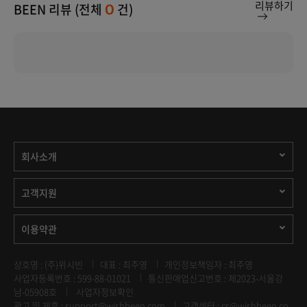
리뷰하기
BEEN 리뷰 (전체
건)
0
회사소개
고객지원
이용약관
상호명 : (주)위시빈
대표 : 최주영
개인정보책임자 : 최주영
사업자등록번호 : 599-88-01021
통신판매업신고번호 : 제2023-서울강
남-05908호
사업자정보확인
광고 및 제휴 :
support@wishbeen.com
고객센터 : cs@wishbeen.co