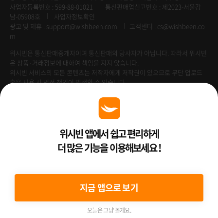
사업자등록번호 : 599-88-01021
통신판매업신고번호 : 제2023-서울강
남-05908호
사업자정보확인
광고 및 제휴 :
support@wishbeen.com
고객센터 : cs@wishbeen.co
m
위시빈은 통신판매중개자이며 통신판매의 당사자가 아닙니다. 따라서 위시빈
은 상품·거래정보에 대하여 책임을 지지 않습니다.
위시빈 서비스의 모든 콘텐츠는 저작자에게 저작권이 있으므로 무단 업로드
혹은 사용 시 법적 책임이 발생할 수 있습니다.
Venture Enterprise
위시빈 앱에서 쉽고 편리하게
더 많은 기능을 이용해보세요 !
2022 ⓒ Better Than WishBeen.
지금 앱으로 보기
오늘은 그냥 볼게요.