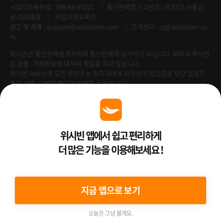
사업자등록번호 : 599-88-01021
통신판매업신고번호 : 제2023-서울강
남-05908호
사업자정보확인
광고 및 제휴 :
support@wishbeen.com
고객센터 : cs@wishbeen.co
m
위시빈은 통신판매중개자이며 통신판매의 당사자가 아닙니다. 따라서 위시빈
은 상품·거래정보에 대하여 책임을 지지 않습니다.
위시빈 서비스의 모든 콘텐츠는 저작자에게 저작권이 있으므로 무단 업로드
혹은 사용 시 법적 책임이 발생할 수 있습니다.
Venture Enterprise
위시빈 앱에서 쉽고 편리하게
더 많은 기능을 이용해보세요 !
2022 ⓒ Better Than WishBeen.
지금 앱으로 보기
오늘은 그냥 볼게요.