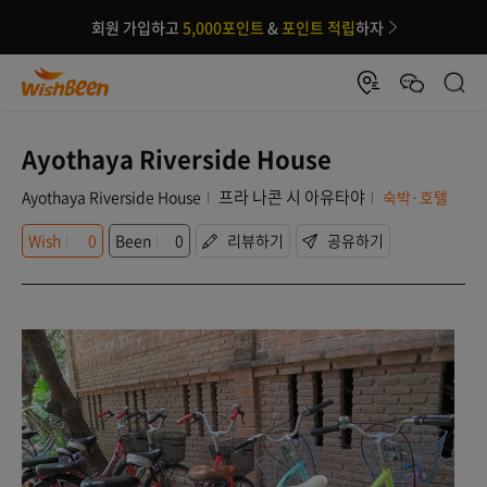
회원 가입하고
5,000포인트
&
포인트 적립
하자
Ayothaya Riverside House
프라 나콘 시 아유타야
Ayothaya Riverside House
숙박·호텔
Wish
0
Been
0
리뷰하기
공유하기