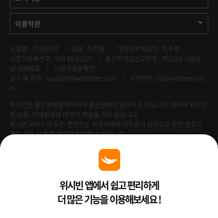
이용약관
상호명 : (주)위시빈
대표 : 최주영
개인정보책임자 : 최주영
사업자등록번호 : 599-88-01021
통신판매업신고번호 : 제2023-서울강
남-05908호
사업자정보확인
광고 및 제휴 :
support@wishbeen.com
고객센터 : cs@wishbeen.co
m
위시빈은 통신판매중개자이며 통신판매의 당사자가 아닙니다. 따라서 위시빈
은 상품·거래정보에 대하여 책임을 지지 않습니다.
위시빈 서비스의 모든 콘텐츠는 저작자에게 저작권이 있으므로 무단 업로드
혹은 사용 시 법적 책임이 발생할 수 있습니다.
Venture Enterprise
위시빈 앱에서 쉽고 편리하게
더 많은 기능을 이용해보세요 !