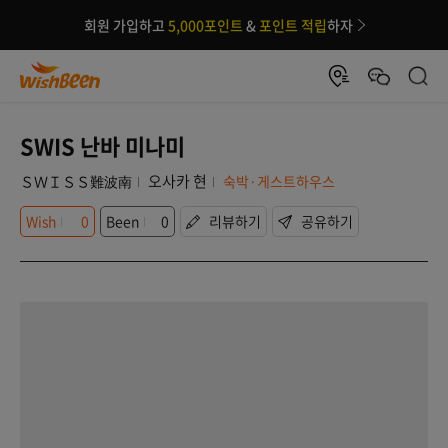
회원 가입하고
5,000포인트
&
포인트 적립
하자
SWIS 난바 미나미
오사카 현
ＳＷＩＳＳ難波南
숙박·게스트하우스
Wish
0
Been
0
리뷰하기
공유하기