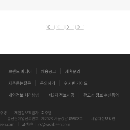
브랜드 미디어
채용공고
제휴문의
자주묻는질문
문의하기
위시빈 가이드
개인정보 처리방침
제3자 정보제공
광고성 정보 수신동의
최주영
개인정보책임자 : 최주영
통신판매업신고번호 : 제2023-서울강남-05908호
사업자정보확인
een.com
고객센터 : cs@wishbeen.com