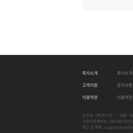
회사소개
회사소개
고객지원
공지사항
이용약관
이용약관
상호명 : (주)위시빈
대표 : 
사업자등록번호 : 599-88-01021
광고 및 제휴 :
support@wishb