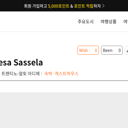
회원 가입하고
5,000포인트
&
포인트 적립
하자
주요도시
여행상품
여
Wish
0
Been
0
esa Sassela
트렌티노-알토 아디제
숙박·게스트하우스