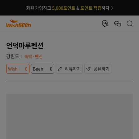
회원 가입하고
5,000포인트
&
포인트 적립
하자
언덕마루펜션
강원도
숙박·펜션
Wish
0
Been
0
리뷰하기
공유하기