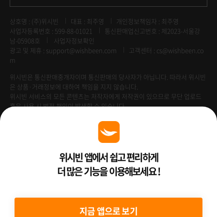
상호명 : (주)위시빈
대표 : 최주영
개인정보책임자 : 최주영
사업자등록번호 : 599-88-01021
통신판매업신고번호 : 제2023-서울강
남-05908호
사업자정보확인
광고 및 제휴 :
support@wishbeen.com
고객센터 : cs@wishbeen.co
m
위시빈은 통신판매중개자이며 통신판매의 당사자가 아닙니다. 따라서 위시빈
은 상품·거래정보에 대하여 책임을 지지 않습니다.
위시빈 서비스의 모든 콘텐츠는 저작자에게 저작권이 있으므로 무단 업로드
혹은 사용 시 법적 책임이 발생할 수 있습니다.
Venture Enterprise
위시빈 앱에서 쉽고 편리하게
더 많은 기능을 이용해보세요 !
2022 ⓒ Better Than WishBeen.
지금 앱으로 보기