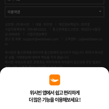
이용약관
상호명 : (주)위시빈
대표 : 최주영
개인정보책임자 : 최주영
사업자등록번호 : 599-88-01021
통신판매업신고번호 : 제2023-서울강
남-05908호
사업자정보확인
광고 및 제휴 :
support@wishbeen.com
고객센터 : cs@wishbeen.co
m
위시빈은 통신판매중개자이며 통신판매의 당사자가 아닙니다. 따라서 위시빈
은 상품·거래정보에 대하여 책임을 지지 않습니다.
위시빈 서비스의 모든 콘텐츠는 저작자에게 저작권이 있으므로 무단 업로드
혹은 사용 시 법적 책임이 발생할 수 있습니다.
Venture Enterprise
위시빈 앱에서 쉽고 편리하게
더 많은 기능을 이용해보세요 !