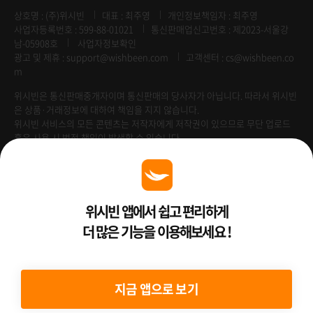
상호명 : (주)위시빈
대표 : 최주영
개인정보책임자 : 최주영
사업자등록번호 : 599-88-01021
통신판매업신고번호 : 제2023-서울강
남-05908호
사업자정보확인
광고 및 제휴 :
support@wishbeen.com
고객센터 : cs@wishbeen.co
m
위시빈은 통신판매중개자이며 통신판매의 당사자가 아닙니다. 따라서 위시빈
은 상품·거래정보에 대하여 책임을 지지 않습니다.
위시빈 서비스의 모든 콘텐츠는 저작자에게 저작권이 있으므로 무단 업로드
혹은 사용 시 법적 책임이 발생할 수 있습니다.
Venture Enterprise
위시빈 앱에서 쉽고 편리하게
더 많은 기능을 이용해보세요 !
2022 ⓒ Better Than WishBeen.
지금 앱으로 보기