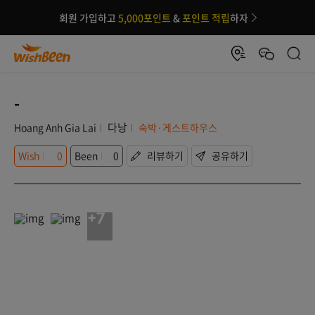
회원 가입하고
5,000포인트
&
포인트 적립
하자
-
다낭
Hoang Anh Gia Lai
숙박·게스트하우스
Wish
0
Been
0
리뷰하기
공유하기
+7