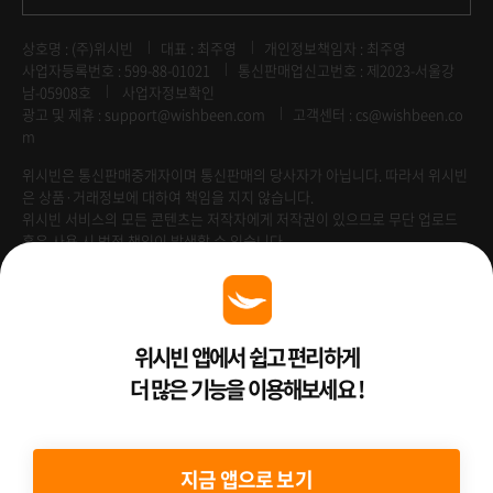
상호명 : (주)위시빈
대표 : 최주영
개인정보책임자 : 최주영
사업자등록번호 : 599-88-01021
통신판매업신고번호 : 제2023-서울강
남-05908호
사업자정보확인
광고 및 제휴 :
support@wishbeen.com
고객센터 : cs@wishbeen.co
m
위시빈은 통신판매중개자이며 통신판매의 당사자가 아닙니다. 따라서 위시빈
은 상품·거래정보에 대하여 책임을 지지 않습니다.
위시빈 서비스의 모든 콘텐츠는 저작자에게 저작권이 있으므로 무단 업로드
혹은 사용 시 법적 책임이 발생할 수 있습니다.
Venture Enterprise
위시빈 앱에서 쉽고 편리하게
더 많은 기능을 이용해보세요 !
2022 ⓒ Better Than WishBeen.
지금 앱으로 보기