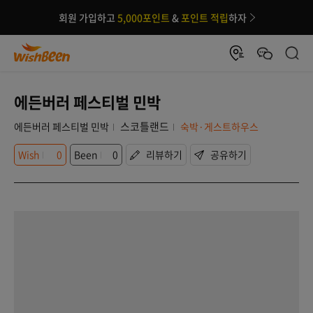
회원 가입하고
5,000포인트
&
포인트 적립
하자
에든버러 페스티벌 민박
스코틀랜드
에든버러 페스티벌 민박
숙박·게스트하우스
Wish
0
Been
0
리뷰하기
공유하기