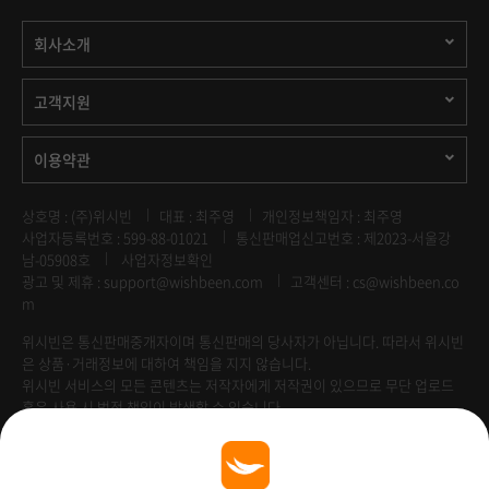
회사소개
고객지원
이용약관
상호명 : (주)위시빈
대표 : 최주영
개인정보책임자 : 최주영
사업자등록번호 : 599-88-01021
통신판매업신고번호 : 제2023-서울강
남-05908호
사업자정보확인
광고 및 제휴 :
support@wishbeen.com
고객센터 : cs@wishbeen.co
m
위시빈은 통신판매중개자이며 통신판매의 당사자가 아닙니다. 따라서 위시빈
은 상품·거래정보에 대하여 책임을 지지 않습니다.
위시빈 서비스의 모든 콘텐츠는 저작자에게 저작권이 있으므로 무단 업로드
혹은 사용 시 법적 책임이 발생할 수 있습니다.