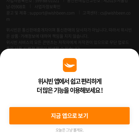
사업자등록번호 : 599-88-01021
통신판매업신고번호 : 제2023-서울강
남-05908호
사업자정보확인
광고 및 제휴 :
support@wishbeen.com
고객센터 : cs@wishbeen.co
m
위시빈은 통신판매중개자이며 통신판매의 당사자가 아닙니다. 따라서 위시빈
은 상품·거래정보에 대하여 책임을 지지 않습니다.
위시빈 서비스의 모든 콘텐츠는 저작자에게 저작권이 있으므로 무단 업로드
혹은 사용 시 법적 책임이 발생할 수 있습니다.
Venture Enterprise
위시빈 앱에서 쉽고 편리하게
더 많은 기능을 이용해보세요 !
2022 ⓒ Better Than WishBeen.
지금 앱으로 보기
오늘은 그냥 볼게요.
여행상품
여행혜택
홈
예약하기
마이페이지