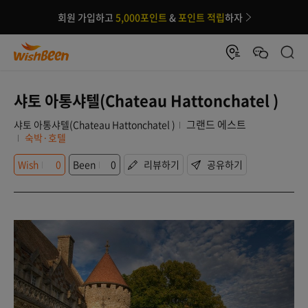
회원 가입하고
5,000포인트
&
포인트 적립
하자
샤토 아통샤텔(Chateau Hattonchatel )
그랜드 에스트
샤토 아통샤텔(Chateau Hattonchatel )
숙박·호텔
Wish
0
Been
0
리뷰하기
공유하기