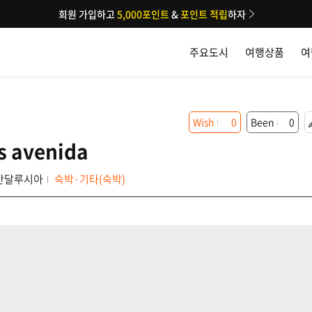
회원 가입하고
5,000포인트
&
포인트 적립
하자
주요도시
여행상품
여
Wish
0
Been
0
s avenida
안달루시아
숙박·기타(숙박)