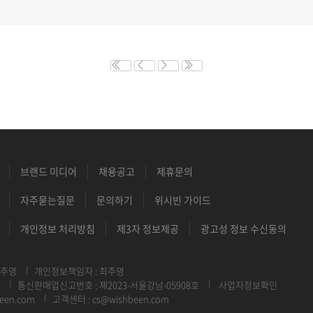
브랜드 미디어
채용공고
제휴문의
자주묻는질문
문의하기
위시빈 가이드
개인정보 처리방침
제3자 정보제공
광고성 정보 수신동의
최주영
개인정보책임자 : 최주영
통신판매업신고번호 : 제2023-서울강남-05908호
사업자정보확인
een.com
고객센터 : cs@wishbeen.com