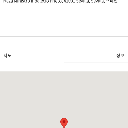
Plaza Ministro Indalecio Prieto, 41001 Sevilla, Sevilla, 스페인
지도
정보