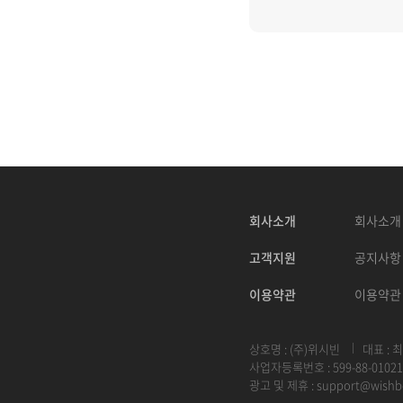
회사소개
회사소개
고객지원
공지사항
이용약관
이용약관
상호명 : (주)위시빈
대표 : 
사업자등록번호 : 599-88-01021
광고 및 제휴 :
support@wishb