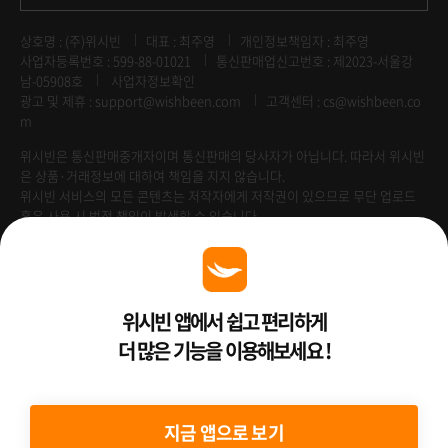
상호명 : (주)위시빈
대표 : 최주영
개인정보책임자 : 최주영
사업자등록번호 : 599-88-01021
통신판매업신고번호 : 제2023-서울강
남-05908호
사업자정보확인
광고 및 제휴 :
support@wishbeen.com
고객센터 : cs@wishbeen.co
m
위시빈은 통신판매중개자이며 통신판매의 당사자가 아닙니다. 따라서 위시빈
은 상품·거래정보에 대하여 책임을 지지 않습니다.
위시빈 서비스의 모든 콘텐츠는 저작자에게 저작권이 있으므로 무단 업로드
혹은 사용 시 법적 책임이 발생할 수 있습니다.
위시빈 앱에서 쉽고 편리하게
Venture Enterprise
더 많은 기능을 이용해보세요 !
2022 ⓒ Better Than WishBeen.
지금 앱으로 보기