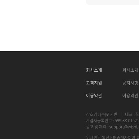
회사소개
회사소개
고객지원
공지사항
이용약관
이용약관
상호명 : (주)위시빈
대표 : 
사업자등록번호 : 599-88-01021
광고 및 제휴 :
support@wishb
위시빈은 통신판매중개자이며 통