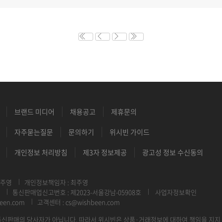
브랜드 미디어
채용공고
제휴문의
자주묻는질문
문의하기
위시빈 가이드
개인정보 처리방침
제3자 정보제공
광고성 정보 수신동의
최주영
개인정보책임자 : 최주영
통신판매업신고번호 : 제2023-서울강남-05908호
사업자정보확인
een.com
고객센터 : cs@wishbeen.com
신판매의 당사자가 아닙니다. 따라서 위시빈은 상품·거래정보에 대하여 책임을 지지