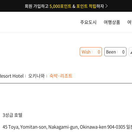
회원 가입하고
5,000포인트
&
포인트 적립
하자
주요도시
여행상품
여
Wish
0
Been
0
esort Hotel
오키나와
숙박·리조트
3성급 호텔
45 Toya, Yomitan-son, Nakagami-gun, Okinawa-ken 904-0305 