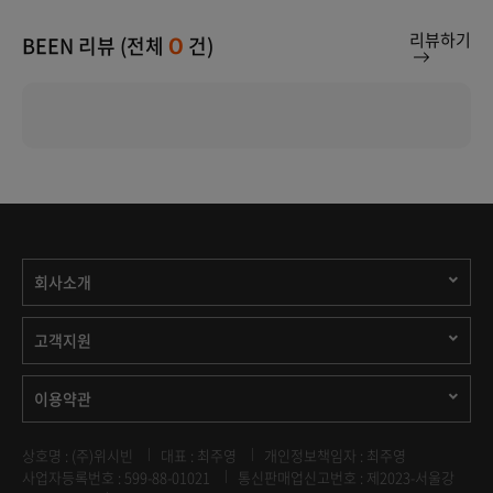
리뷰하기
BEEN 리뷰 (전체
건)
0
회사소개
고객지원
이용약관
상호명 : (주)위시빈
대표 : 최주영
개인정보책임자 : 최주영
사업자등록번호 : 599-88-01021
통신판매업신고번호 : 제2023-서울강