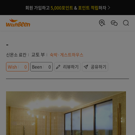
회원 가입하고
5,000포인트
&
포인트 적립
하자
-
교토 부
신몬소 료칸
숙박·게스트하우스
Wish
0
Been
0
리뷰하기
공유하기