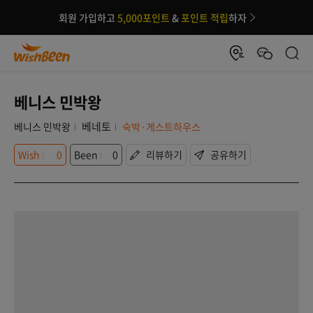
회원 가입하고
5,000포인트
&
포인트 적립
하자
베니스 민박왕
베네토
베니스 민박왕
숙박·게스트하우스
Wish
0
Been
0
리뷰하기
공유하기