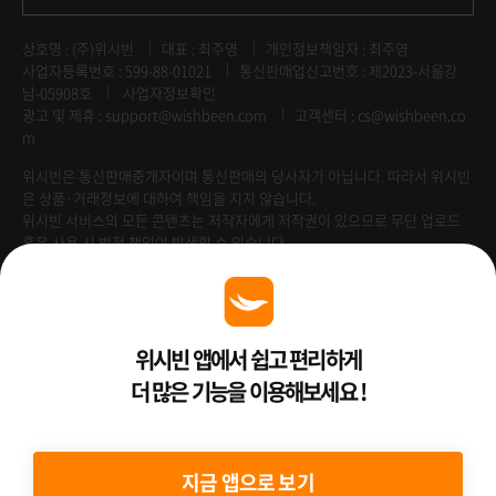
상호명 : (주)위시빈
대표 : 최주영
개인정보책임자 : 최주영
사업자등록번호 : 599-88-01021
통신판매업신고번호 : 제2023-서울강
남-05908호
사업자정보확인
광고 및 제휴 :
support@wishbeen.com
고객센터 : cs@wishbeen.co
m
위시빈은 통신판매중개자이며 통신판매의 당사자가 아닙니다. 따라서 위시빈
은 상품·거래정보에 대하여 책임을 지지 않습니다.
위시빈 서비스의 모든 콘텐츠는 저작자에게 저작권이 있으므로 무단 업로드
혹은 사용 시 법적 책임이 발생할 수 있습니다.
Venture Enterprise
위시빈 앱에서 쉽고 편리하게
더 많은 기능을 이용해보세요 !
2022 ⓒ Better Than WishBeen.
지금 앱으로 보기