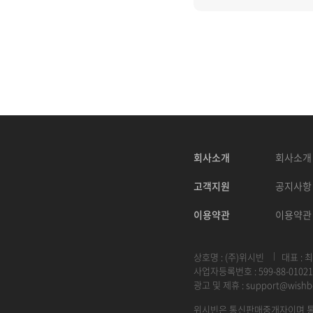
회사소개
회사소개
고객지원
공지사항
이용약관
이용약관
상호명 : (주)위시빈
대표 : 
사업자등록번호 : 599-88-01021
광고 및 제휴 :
support@wishb
위시빈은 통신판매중개자이며 통