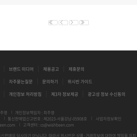
브랜드 미디어
채용공고
제휴문의
자주묻는질문
문의하기
위시빈 가이드
개인정보 처리방침
제3자 정보제공
광고성 정보 수신동의
최주영
개인정보책임자 : 최주영
통신판매업신고번호 : 제2023-서울강남-05908호
사업자정보확인
een.com
고객센터 : cs@wishbeen.com
신판매의 당사자가 아닙니다. 따라서 위시빈은 상품·거래정보에 대하여 책임을 지지