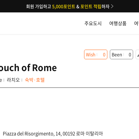
회원 가입하고
5,000포인트
&
포인트 적립
하자
주요도시
여행상품
여
Wish
0
Been
0
Touch of Rome
e
라치오
숙박·호텔
Piazza del Risorgimento, 14, 00192 로마 이탈리아