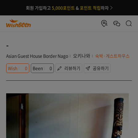
회원 가입하고
5,000포인트
&
포인트 적립
하자
-
오키나와
Asian Guest House Border Nago
숙박·게스트하우스
Wish
0
Been
0
리뷰하기
공유하기