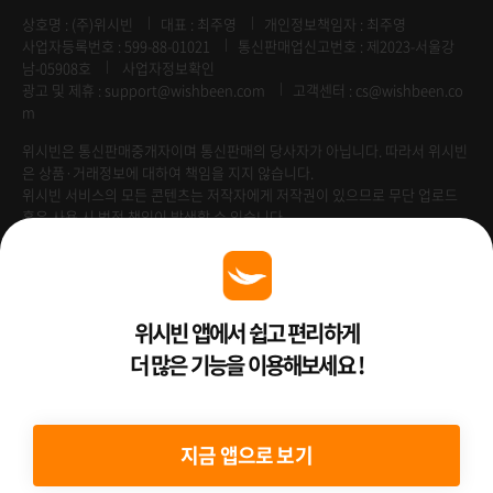
상호명 : (주)위시빈
대표 : 최주영
개인정보책임자 : 최주영
사업자등록번호 : 599-88-01021
통신판매업신고번호 : 제2023-서울강
남-05908호
사업자정보확인
광고 및 제휴 :
support@wishbeen.com
고객센터 : cs@wishbeen.co
m
위시빈은 통신판매중개자이며 통신판매의 당사자가 아닙니다. 따라서 위시빈
은 상품·거래정보에 대하여 책임을 지지 않습니다.
위시빈 서비스의 모든 콘텐츠는 저작자에게 저작권이 있으므로 무단 업로드
혹은 사용 시 법적 책임이 발생할 수 있습니다.
Venture Enterprise
위시빈 앱에서 쉽고 편리하게
더 많은 기능을 이용해보세요 !
2022 ⓒ Better Than WishBeen.
지금 앱으로 보기