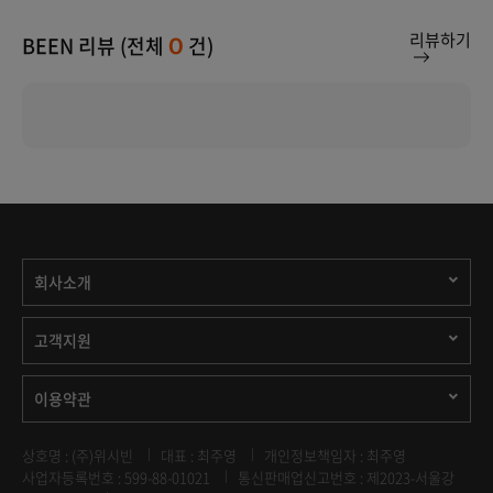
리뷰하기
BEEN 리뷰 (전체
건)
0
회사소개
고객지원
이용약관
상호명 : (주)위시빈
대표 : 최주영
개인정보책임자 : 최주영
사업자등록번호 : 599-88-01021
통신판매업신고번호 : 제2023-서울강