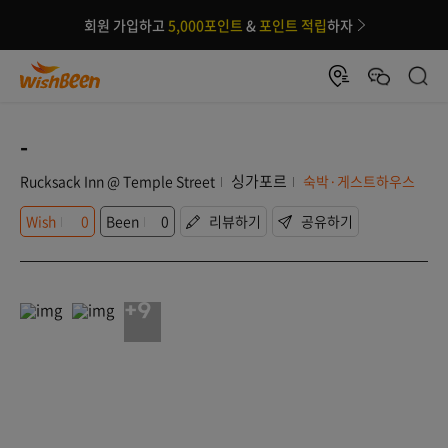
회원 가입하고
5,000포인트
&
포인트 적립
하자
-
싱가포르
Rucksack Inn @ Temple Street
숙박·게스트하우스
Wish
0
Been
0
리뷰하기
공유하기
+9