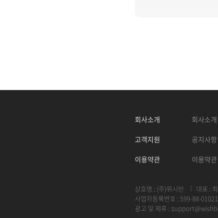
회사소개
회사소개
고객지원
공지사항
이용약관
이용약관
상호명 : (주)위시빈
대표 : 
사업자등록번호 : 599-88-01021
광고 및 제휴 :
support@wishb