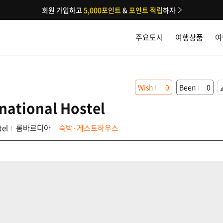
회원 가입하고
5,000포인트
&
포인트 적립
하자
주요도시
여행상품
여
Wish
0
Been
0
national Hostel
tel
롬바르디아
숙박·게스트하우스