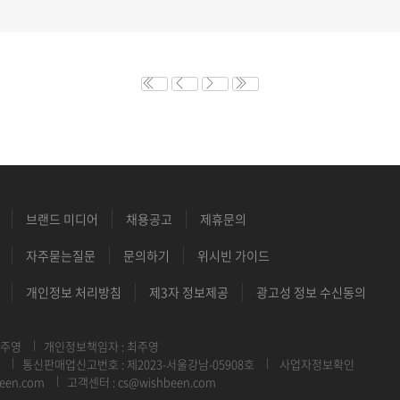
브랜드 미디어
채용공고
제휴문의
자주묻는질문
문의하기
위시빈 가이드
개인정보 처리방침
제3자 정보제공
광고성 정보 수신동의
최주영
개인정보책임자 : 최주영
통신판매업신고번호 : 제2023-서울강남-05908호
사업자정보확인
een.com
고객센터 : cs@wishbeen.com