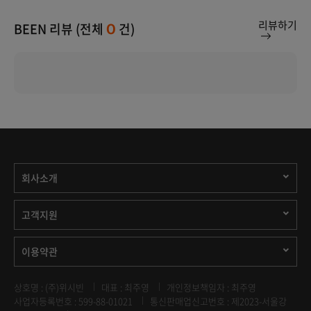
리뷰하기
BEEN 리뷰 (전체
건)
0
회사소개
고객지원
이용약관
상호명 : (주)위시빈
대표 : 최주영
개인정보책임자 : 최주영
사업자등록번호 : 599-88-01021
통신판매업신고번호 : 제2023-서울강