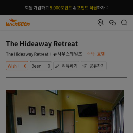
회원 가입하고
5,000포인트
&
포인트 적립
하자
The Hideaway Retreat
뉴사우스웨일즈
The Hideaway Retreat
숙박·호텔
Wish
0
Been
0
리뷰하기
공유하기