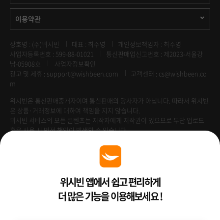
이용약관
상호명 : (주)위시빈
대표 : 최주영
개인정보책임자 : 최주영
사업자등록번호 : 599-88-01021
통신판매업신고번호 : 제2023-서울강
남-05908호
사업자정보확인
광고 및 제휴 :
support@wishbeen.com
고객센터 : cs@wishbeen.co
m
위시빈은 통신판매중개자이며 통신판매의 당사자가 아닙니다. 따라서 위시빈
은 상품·거래정보에 대하여 책임을 지지 않습니다.
위시빈 서비스의 모든 콘텐츠는 저작자에게 저작권이 있으므로 무단 업로드
혹은 사용 시 법적 책임이 발생할 수 있습니다.
Venture Enterprise
위시빈 앱에서 쉽고 편리하게
더 많은 기능을 이용해보세요 !