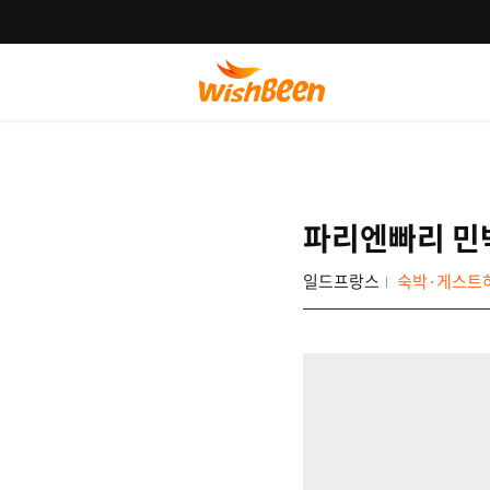
파리엔빠리 민
일드프랑스
숙박·게스트