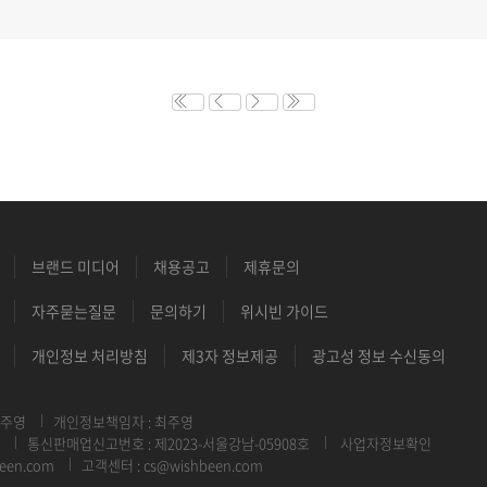
브랜드 미디어
채용공고
제휴문의
자주묻는질문
문의하기
위시빈 가이드
개인정보 처리방침
제3자 정보제공
광고성 정보 수신동의
최주영
개인정보책임자 : 최주영
통신판매업신고번호 : 제2023-서울강남-05908호
사업자정보확인
een.com
고객센터 : cs@wishbeen.com