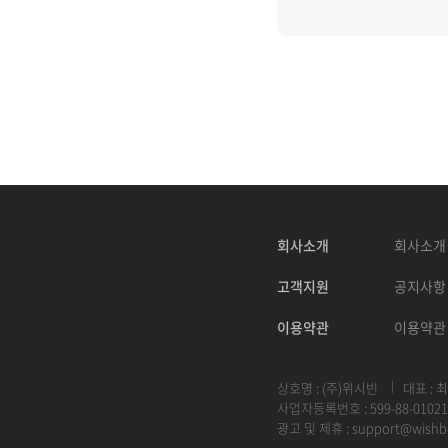
회사소개
회사소개
고객지원
공지사항
이용약관
이용약관
상호명 : (주)위시빈
대표 : 
사업자등록번호 : 599-88-01021
광고 및 제휴 :
support@wishb