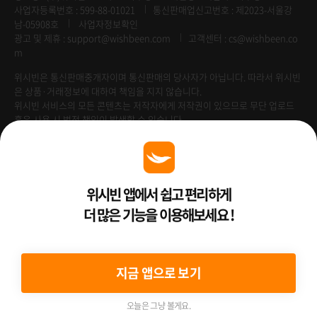
사업자등록번호 : 599-88-01021
통신판매업신고번호 : 제2023-서울강
남-05908호
사업자정보확인
광고 및 제휴 :
support@wishbeen.com
고객센터 : cs@wishbeen.co
m
위시빈은 통신판매중개자이며 통신판매의 당사자가 아닙니다. 따라서 위시빈
은 상품·거래정보에 대하여 책임을 지지 않습니다.
위시빈 서비스의 모든 콘텐츠는 저작자에게 저작권이 있으므로 무단 업로드
혹은 사용 시 법적 책임이 발생할 수 있습니다.
Venture Enterprise
위시빈 앱에서 쉽고 편리하게
더 많은 기능을 이용해보세요 !
2022 ⓒ Better Than WishBeen.
지금 앱으로 보기
오늘은 그냥 볼게요.