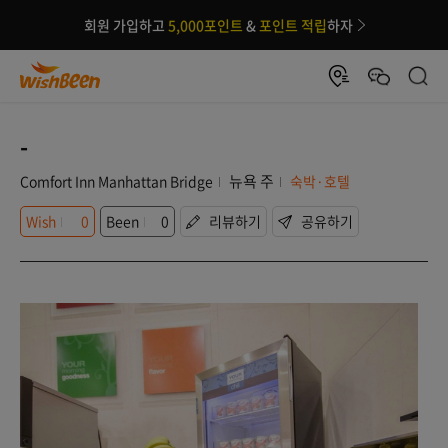
회원 가입하고
5,000포인트
&
포인트 적립
하자
-
뉴욕 주
Comfort Inn Manhattan Bridge
숙박·호텔
Wish
0
Been
0
리뷰하기
공유하기