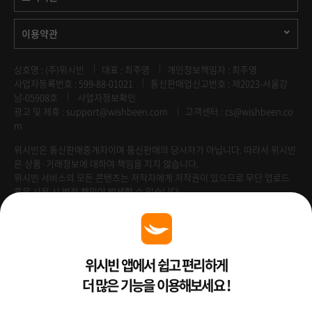
이용약관
상호명 : (주)위시빈
대표 : 최주영
개인정보책임자 : 최주영
사업자등록번호 : 599-88-01021
통신판매업신고번호 : 제2023-서울강
남-05908호
사업자정보확인
광고 및 제휴 :
support@wishbeen.com
고객센터 : cs@wishbeen.co
m
위시빈은 통신판매중개자이며 통신판매의 당사자가 아닙니다. 따라서 위시빈
은 상품·거래정보에 대하여 책임을 지지 않습니다.
위시빈 서비스의 모든 콘텐츠는 저작자에게 저작권이 있으므로 무단 업로드
혹은 사용 시 법적 책임이 발생할 수 있습니다.
Venture Enterprise
위시빈 앱에서 쉽고 편리하게
더 많은 기능을 이용해보세요 !