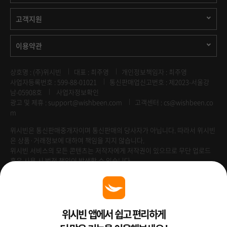
고객지원
이용약관
상호명 : (주)위시빈
대표 : 최주영
개인정보책임자 : 최주영
사업자등록번호 : 599-88-01021
통신판매업신고번호 : 제2023-서울강
남-05908호
사업자정보확인
광고 및 제휴 :
support@wishbeen.com
고객센터 : cs@wishbeen.co
m
위시빈은 통신판매중개자이며 통신판매의 당사자가 아닙니다. 따라서 위시빈
은 상품·거래정보에 대하여 책임을 지지 않습니다.
위시빈 서비스의 모든 콘텐츠는 저작자에게 저작권이 있으므로 무단 업로드
혹은 사용 시 법적 책임이 발생할 수 있습니다.
Venture Enterprise
위시빈 앱에서 쉽고 편리하게