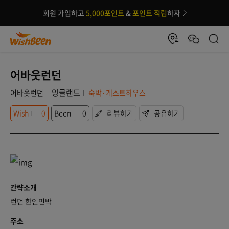
회원 가입하고
5,000포인트
&
포인트 적립
하자
어바웃런던
잉글랜드
어바웃런던
숙박·게스트하우스
Wish
0
Been
0
리뷰하기
공유하기
간략소개
런던 한인민박
주소