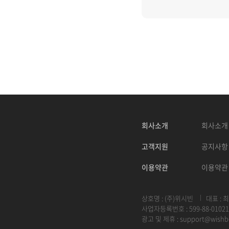
회사소개
회사소개
고객지원
공지사항
이용약관
이용약관
상호명 : (주)위시빈
대표 : 
사업자등록번호 : 599-88-01021
광고 및 제휴 :
support@wishb