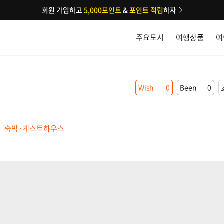
회원 가입하고
5,000포인트
&
포인트 적립
하자
주요도시
여행상품
여
Wish
0
Been
0
숙박·게스트하우스