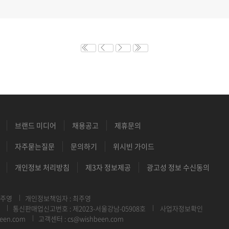
브랜드 미디어
채용공고
제휴문의
자주묻는질문
문의하기
위시빈 가이드
개인정보 처리방침
제3자 정보제공
광고성 정보 수신동의
최주영
개인정보책임자 : 최주영
통신판매업신고번호 : 제2023-서울강남-05908호
사업자정보확인
een.com
고객센터 : cs@wishbeen.com