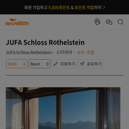
회원 가입하고
5,000포인트
&
포인트 적립
하자
JUFA Schloss Röthelstein
스티리아
JUFA Schloss Röthelstein
숙박·호텔
Wish
0
Been
0
리뷰하기
공유하기