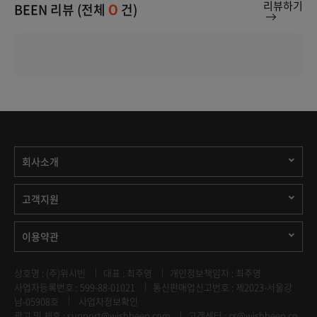
리뷰하기
BEEN 리뷰 (전체
건)
0
회사소개
고객지원
이용약관
상호명 : (주)위시빈
대표 : 최주영
개인정보책임자 : 최주영
사업자등록번호 : 599-88-01021
통신판매업신고번호 : 제2023-서울강
남-05908호
사업자정보확인
광고 및 제휴 :
support@wishbeen.com
고객센터 : cs@wishbeen.co