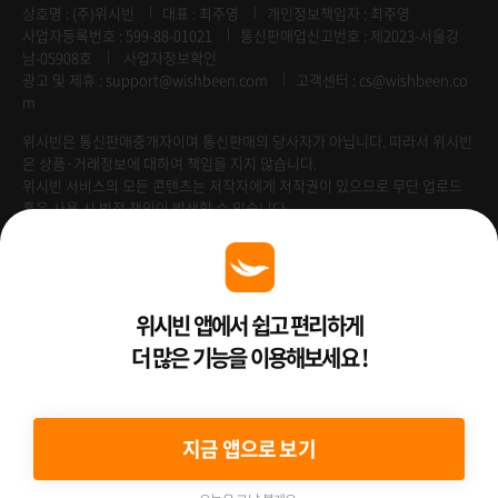
상호명 : (주)위시빈
대표 : 최주영
개인정보책임자 : 최주영
사업자등록번호 : 599-88-01021
통신판매업신고번호 : 제2023-서울강
남-05908호
사업자정보확인
광고 및 제휴 :
support@wishbeen.com
고객센터 : cs@wishbeen.co
m
위시빈은 통신판매중개자이며 통신판매의 당사자가 아닙니다. 따라서 위시빈
은 상품·거래정보에 대하여 책임을 지지 않습니다.
위시빈 서비스의 모든 콘텐츠는 저작자에게 저작권이 있으므로 무단 업로드
혹은 사용 시 법적 책임이 발생할 수 있습니다.
Venture Enterprise
위시빈 앱에서 쉽고 편리하게
더 많은 기능을 이용해보세요 !
2022 ⓒ Better Than WishBeen.
지금 앱으로 보기