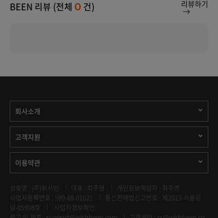
리뷰하기
BEEN 리뷰 (전체
건)
0
회사소개
고객지원
이용약관
상호명 : (주)위시빈
대표 : 최주영
개인정보책임자 : 최주영
사업자등록번호 : 599-88-01021
통신판매업신고번호 : 제2023-서울강
남-05908호
사업자정보확인
광고 및 제휴 :
support@wishbeen.com
고객센터 : cs@wishbeen.co