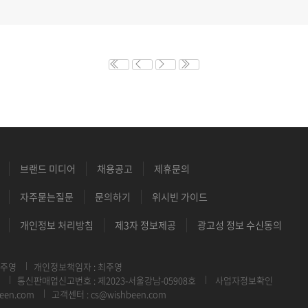
브랜드 미디어
채용공고
제휴문의
자주묻는질문
문의하기
위시빈 가이드
개인정보 처리방침
제3자 정보제공
광고성 정보 수신동의
최주영
개인정보책임자 : 최주영
통신판매업신고번호 : 제2023-서울강남-05908호
사업자정보확인
een.com
고객센터 : cs@wishbeen.com