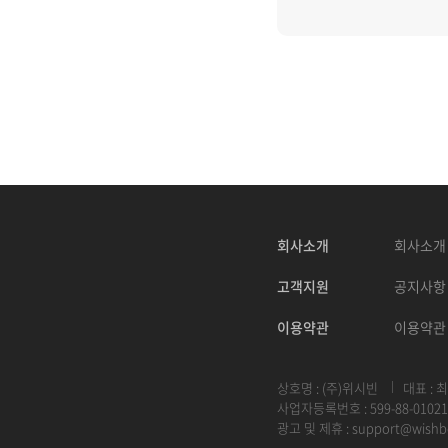
회사소개
회사소개
고객지원
공지사항
이용약관
이용약관
상호명 : (주)위시빈
대표 : 
사업자등록번호 : 599-88-01021
광고 및 제휴 :
support@wishb