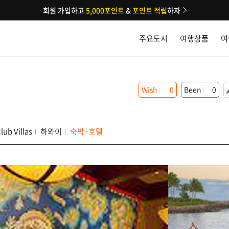
회원 가입하고
5,000포인트
&
포인트 적립
하자
주요도시
여행상품
여
Wish
0
Been
0
lub Villas
하와이
숙박·호텔