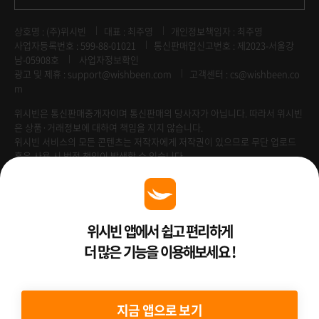
상호명 : (주)위시빈
대표 : 최주영
개인정보책임자 : 최주영
사업자등록번호 : 599-88-01021
통신판매업신고번호 : 제2023-서울강
남-05908호
사업자정보확인
광고 및 제휴 :
support@wishbeen.com
고객센터 : cs@wishbeen.co
m
위시빈은 통신판매중개자이며 통신판매의 당사자가 아닙니다. 따라서 위시빈
은 상품·거래정보에 대하여 책임을 지지 않습니다.
위시빈 서비스의 모든 콘텐츠는 저작자에게 저작권이 있으므로 무단 업로드
혹은 사용 시 법적 책임이 발생할 수 있습니다.
Venture Enterprise
위시빈 앱에서 쉽고 편리하게
더 많은 기능을 이용해보세요 !
2022 ⓒ Better Than WishBeen.
지금 앱으로 보기