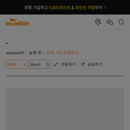
회원 가입하고
5,000포인트
&
포인트 적립
하자
-
뉴욕 주
weloveNY
숙박·게스트하우스
Wish
0
Been
0
리뷰하기
공유하기