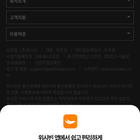
회사소개
고객지원
이용약관
상호명 : (주)위시빈
대표 : 최주영
개인정보책임자 : 최주영
사업자등록번호 : 599-88-01021
통신판매업신고번호 : 제2023-서울강
남-05908호
사업자정보확인
광고 및 제휴 :
support@wishbeen.com
고객센터 : cs@wishbeen.co
m
위시빈은 통신판매중개자이며 통신판매의 당사자가 아닙니다. 따라서 위시빈
은 상품·거래정보에 대하여 책임을 지지 않습니다.
위시빈 서비스의 모든 콘텐츠는 저작자에게 저작권이 있으므로 무단 업로드
혹은 사용 시 법적 책임이 발생할 수 있습니다.
Venture Enterprise
위시빈 앱에서 쉽고 편리하게