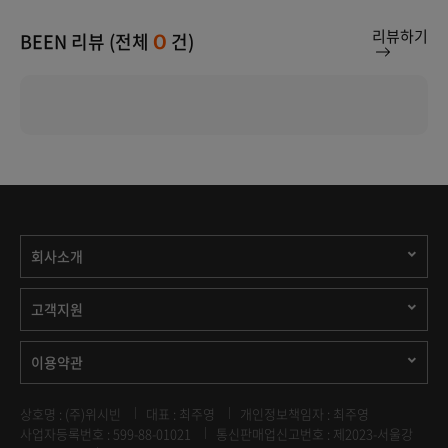
리뷰하기
BEEN 리뷰 (전체
건)
0
회사소개
고객지원
이용약관
상호명 : (주)위시빈
대표 : 최주영
개인정보책임자 : 최주영
사업자등록번호 : 599-88-01021
통신판매업신고번호 : 제2023-서울강