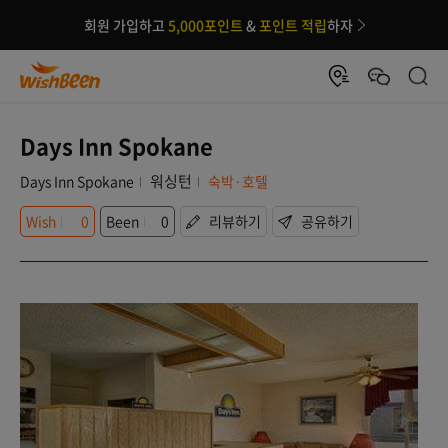
회원 가입하고
5,000포인트
&
포인트 적립
하자
Days Inn Spokane
워싱턴
Days Inn Spokane
숙박·호텔
Wish
0
Been
0
리뷰하기
공유하기