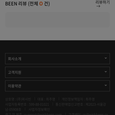
리뷰하기
BEEN 리뷰 (전체
건)
0
회사소개
고객지원
이용약관
상호명 : (주)위시빈
대표 : 최주영
개인정보책임자 : 최주영
사업자등록번호 : 599-88-01021
통신판매업신고번호 : 제2023-서울강
남-05908호
사업자정보확인
광고 및 제휴 :
support@wishbeen.com
고객센터 : cs@wishbeen.co