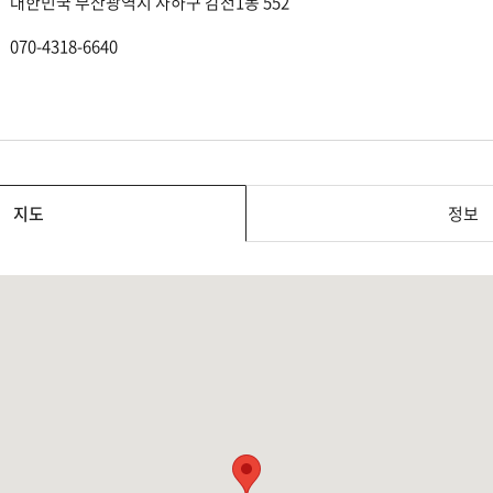
대한민국 부산광역시 사하구 감천1동 552
070-4318-6640
지도
정보