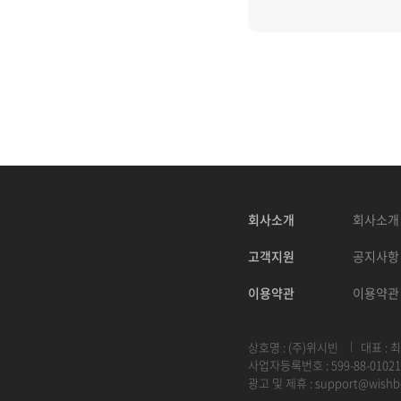
회사소개
회사소개
고객지원
공지사항
이용약관
이용약관
상호명 : (주)위시빈
대표 : 
사업자등록번호 : 599-88-01021
광고 및 제휴 :
support@wishb