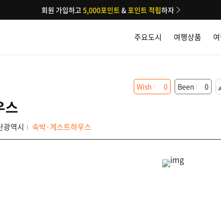
회원 가입하고
5,000포인트
&
포인트 적립
하자
주요도시
여행상품
여
Wish
0
Been
0
우스
산광역시
숙박·게스트하우스