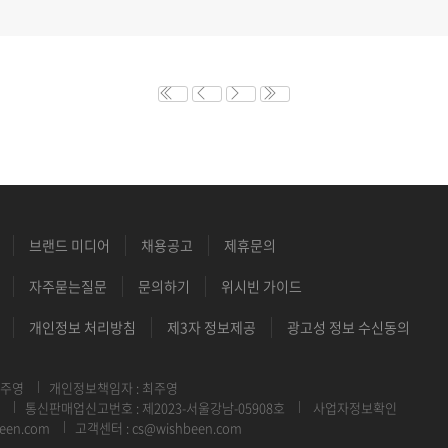
브랜드 미디어
채용공고
제휴문의
자주묻는질문
문의하기
위시빈 가이드
개인정보 처리방침
제3자 정보제공
광고성 정보 수신동의
최주영
개인정보책임자 : 최주영
통신판매업신고번호 : 제2023-서울강남-05908호
사업자정보확인
een.com
고객센터 : cs@wishbeen.com