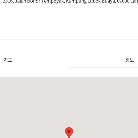
2316, Jalan Bohor Tempoyak, Kampung Lubok Buaya, 07000 
지도
정보