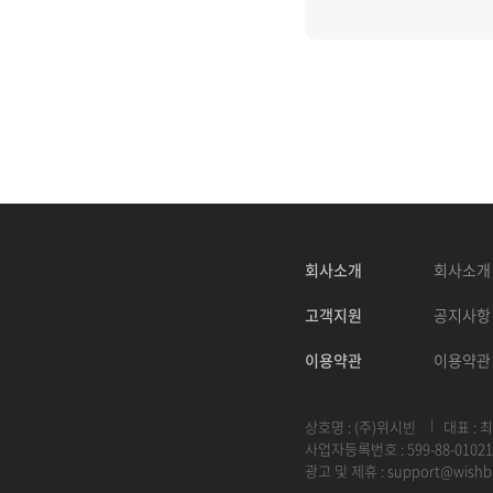
회사소개
회사소개
고객지원
공지사항
이용약관
이용약관
상호명 : (주)위시빈
대표 : 
사업자등록번호 : 599-88-01021
광고 및 제휴 :
support@wishb