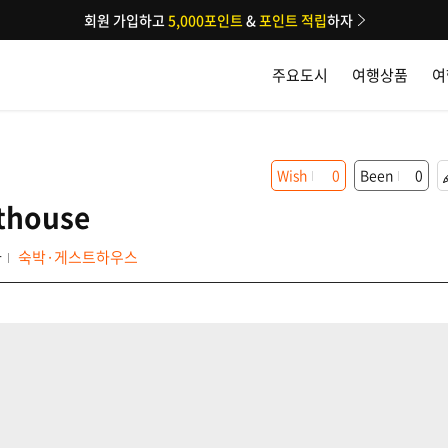
회원 가입하고
5,000포인트
&
포인트 적립
하자
주요도시
여행상품
여
Wish
0
Been
0
thouse
다
숙박·게스트하우스