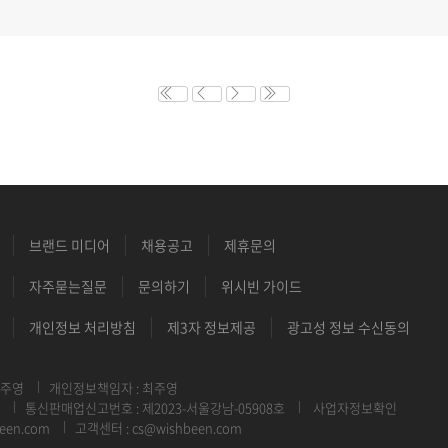
브랜드 미디어
채용공고
제휴문의
자주묻는질문
문의하기
위시빈 가이드
개인정보 처리방침
제3자 정보제공
광고성 정보 수신동의
최주영
개인정보책임자 : 최주영
통신판매업신고번호 : 제2023-서울강남-05908호
사업자정보확인
een.com
고객센터 : cs@wishbeen.com