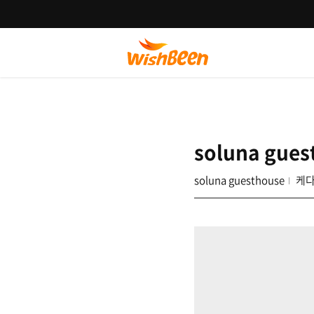
soluna gues
soluna guesthouse
케