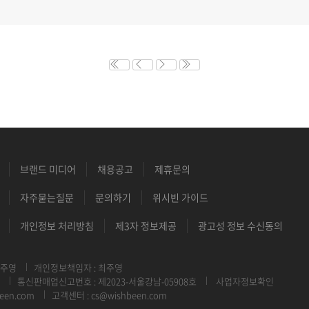
브랜드 미디어
채용공고
제휴문의
자주묻는질문
문의하기
위시빈 가이드
개인정보 처리방침
제3자 정보제공
광고성 정보 수신동의
최주영
개인정보책임자 : 최주영
통신판매업신고번호 : 제2023-서울강남-05908호
사업자정보확인
een.com
고객센터 : cs@wishbeen.com