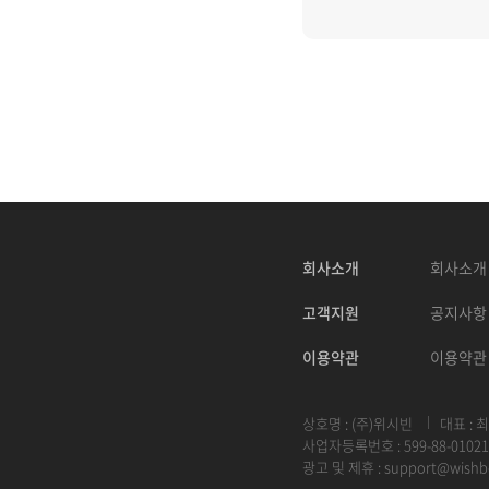
회사소개
회사소개
고객지원
공지사항
이용약관
이용약관
상호명 : (주)위시빈
대표 : 
사업자등록번호 : 599-88-01021
광고 및 제휴 :
support@wishb