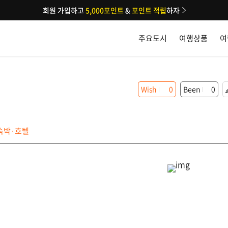
회원 가입하고
5,000포인트
&
포인트 적립
하자
주요도시
여행상품
여
Wish
0
Been
0
숙박·호텔