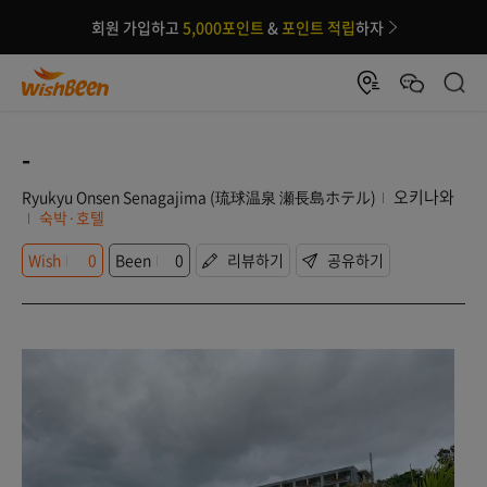
회원 가입하고
5,000포인트
&
포인트 적립
하자
-
오키나와
Ryukyu Onsen Senagajima (琉球温泉 瀬長島ホテル)
숙박·호텔
Wish
0
Been
0
리뷰하기
공유하기