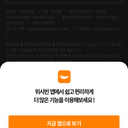
상호명 : (주)위시빈
대표 : 최주영
개인정보책임자 : 최주영
사업자등록번호 : 599-88-01021
통신판매업신고번호 : 제2023-서울강
남-05908호
사업자정보확인
광고 및 제휴 :
support@wishbeen.com
고객센터 : cs@wishbeen.co
m
위시빈은 통신판매중개자이며 통신판매의 당사자가 아닙니다. 따라서 위시빈
은 상품·거래정보에 대하여 책임을 지지 않습니다.
위시빈 서비스의 모든 콘텐츠는 저작자에게 저작권이 있으므로 무단 업로드
혹은 사용 시 법적 책임이 발생할 수 있습니다.
Venture Enterprise
위시빈 앱에서 쉽고 편리하게
더 많은 기능을 이용해보세요 !
2022 ⓒ Better Than WishBeen.
지금 앱으로 보기