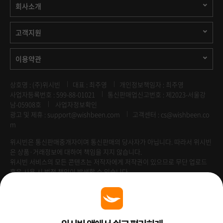
회사소개
고객지원
이용약관
상호명 : (주)위시빈
대표 : 최주영
개인정보책임자 : 최주영
사업자등록번호 : 599-88-01021
통신판매업신고번호 : 제2023-서울강
남-05908호
사업자정보확인
광고 및 제휴 :
support@wishbeen.com
고객센터 : cs@wishbeen.co
m
위시빈은 통신판매중개자이며 통신판매의 당사자가 아닙니다. 따라서 위시빈
은 상품·거래정보에 대하여 책임을 지지 않습니다.
위시빈 서비스의 모든 콘텐츠는 저작자에게 저작권이 있으므로 무단 업로드
혹은 사용 시 법적 책임이 발생할 수 있습니다.
Venture Enterprise