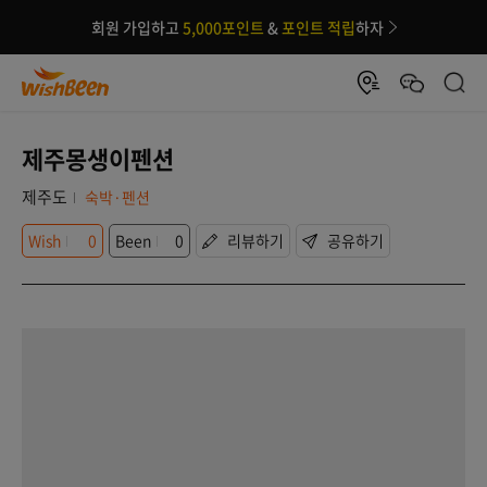
회원 가입하고
5,000포인트
&
포인트 적립
하자
제주몽생이펜션
제주도
숙박·펜션
Wish
0
Been
0
리뷰하기
공유하기