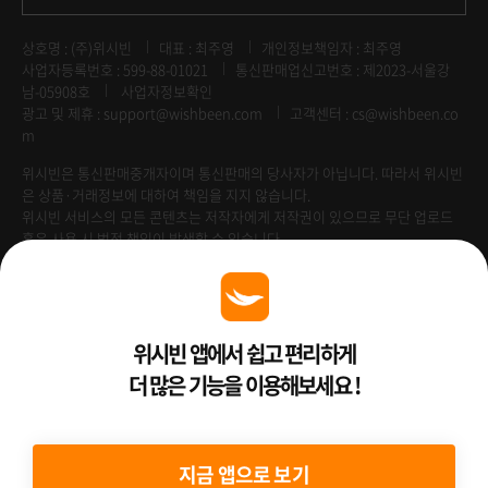
상호명 : (주)위시빈
대표 : 최주영
개인정보책임자 : 최주영
사업자등록번호 : 599-88-01021
통신판매업신고번호 : 제2023-서울강
남-05908호
사업자정보확인
광고 및 제휴 :
support@wishbeen.com
고객센터 : cs@wishbeen.co
m
위시빈은 통신판매중개자이며 통신판매의 당사자가 아닙니다. 따라서 위시빈
은 상품·거래정보에 대하여 책임을 지지 않습니다.
위시빈 서비스의 모든 콘텐츠는 저작자에게 저작권이 있으므로 무단 업로드
혹은 사용 시 법적 책임이 발생할 수 있습니다.
Venture Enterprise
위시빈 앱에서 쉽고 편리하게
더 많은 기능을 이용해보세요 !
2022 ⓒ Better Than WishBeen.
지금 앱으로 보기