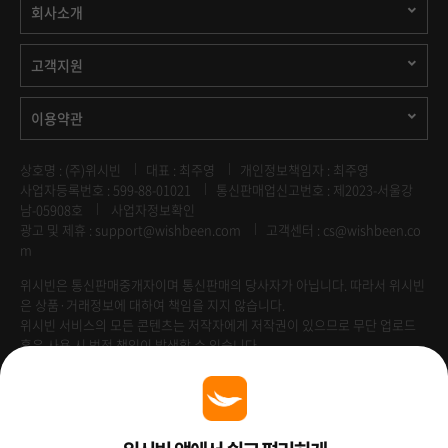
회사소개
고객지원
이용약관
상호명 : (주)위시빈
대표 : 최주영
개인정보책임자 : 최주영
사업자등록번호 : 599-88-01021
통신판매업신고번호 : 제2023-서울강
남-05908호
사업자정보확인
광고 및 제휴 :
support@wishbeen.com
고객센터 : cs@wishbeen.co
m
위시빈은 통신판매중개자이며 통신판매의 당사자가 아닙니다. 따라서 위시빈
은 상품·거래정보에 대하여 책임을 지지 않습니다.
위시빈 서비스의 모든 콘텐츠는 저작자에게 저작권이 있으므로 무단 업로드
혹은 사용 시 법적 책임이 발생할 수 있습니다.
Venture Enterprise