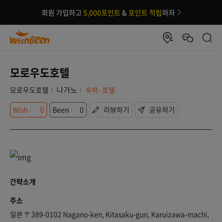
회원 가입하고
5,000포인트
&
포인트 적립
하자
모로우도호텔
나가노
모로우도호텔
숙박·호텔
Wish
0
Been
0
리뷰하기
공유하기
간략소개
주소
일본 〒389-0102 Nagano-ken, Kitasaku-gun, Karuizawa-machi,