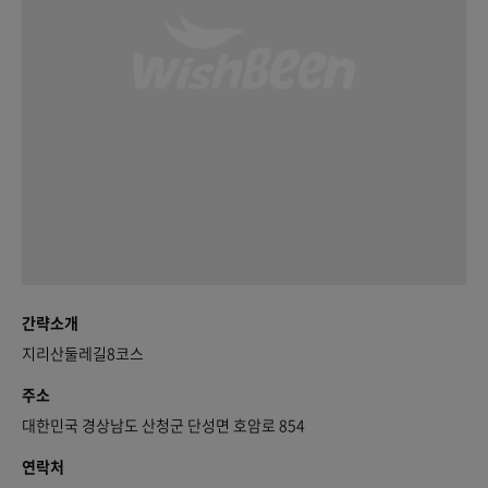
간략소개
지리산둘레길8코스
주소
대한민국 경상남도 산청군 단성면 호암로 854
연락처