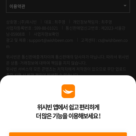
이용약관
상호명 : (주)위시빈
대표 : 최주영
개인정보책임자 : 최주영
사업자등록번호 : 599-88-01021
통신판매업신고번호 : 제2023-서울강
남-05908호
사업자정보확인
광고 및 제휴 :
support@wishbeen.com
고객센터 : cs@wishbeen.co
m
위시빈은 통신판매중개자이며 통신판매의 당사자가 아닙니다. 따라서 위시빈
은 상품·거래정보에 대하여 책임을 지지 않습니다.
위시빈 서비스의 모든 콘텐츠는 저작자에게 저작권이 있으므로 무단 업로드
혹은 사용 시 법적 책임이 발생할 수 있습니다.
Venture Enterprise
위시빈 앱에서 쉽고 편리하게
더 많은 기능을 이용해보세요 !