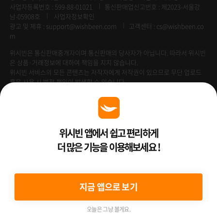
사업자등록번호 : 599-88-01021
통신판매업신고번호 : 제2023-서울강
남-05908호
사업자정보확인
광고 및 제휴 :
support@wishbeen.com
고객센터 : cs@wishbeen.co
m
위시빈은 통신판매중개자이며 통신판매의 당사자가 아닙니다. 따라서 위시빈
은 상품·거래정보에 대하여 책임을 지지 않습니다.
위시빈 서비스의 모든 콘텐츠는 저작자에게 저작권이 있으므로 무단 업로드
혹은 사용 시 법적 책임이 발생할 수 있습니다.
Venture Enterprise
위시빈 앱에서 쉽고 편리하게
더 많은 기능을 이용해보세요 !
2022 ⓒ Better Than WishBeen.
지금 앱으로 보기
오늘은 그냥 볼게요.