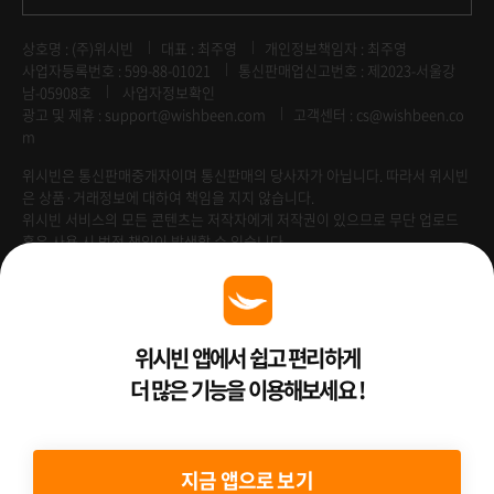
상호명 : (주)위시빈
대표 : 최주영
개인정보책임자 : 최주영
사업자등록번호 : 599-88-01021
통신판매업신고번호 : 제2023-서울강
남-05908호
사업자정보확인
광고 및 제휴 :
support@wishbeen.com
고객센터 : cs@wishbeen.co
m
위시빈은 통신판매중개자이며 통신판매의 당사자가 아닙니다. 따라서 위시빈
은 상품·거래정보에 대하여 책임을 지지 않습니다.
위시빈 서비스의 모든 콘텐츠는 저작자에게 저작권이 있으므로 무단 업로드
혹은 사용 시 법적 책임이 발생할 수 있습니다.
Venture Enterprise
위시빈 앱에서 쉽고 편리하게
더 많은 기능을 이용해보세요 !
2022 ⓒ Better Than WishBeen.
지금 앱으로 보기