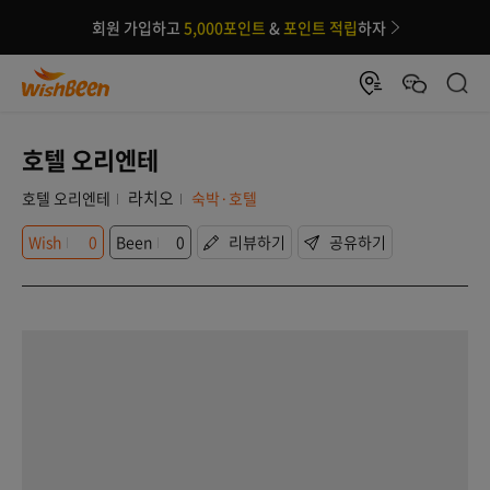
회원 가입하고
5,000포인트
&
포인트 적립
하자
호텔 오리엔테
라치오
호텔 오리엔테
숙박·호텔
Wish
0
Been
0
리뷰하기
공유하기