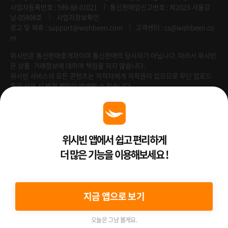
사업자등록번호 : 599-88-01021
통신판매업신고번호 : 제2023-서울강
남-05908호
사업자정보확인
광고 및 제휴 :
support@wishbeen.com
고객센터 : cs@wishbeen.co
m
위시빈은 통신판매중개자이며 통신판매의 당사자가 아닙니다. 따라서 위시빈
은 상품·거래정보에 대하여 책임을 지지 않습니다.
위시빈 서비스의 모든 콘텐츠는 저작자에게 저작권이 있으므로 무단 업로드
혹은 사용 시 법적 책임이 발생할 수 있습니다.
Venture Enterprise
위시빈 앱에서 쉽고 편리하게
더 많은 기능을 이용해보세요 !
2022 ⓒ Better Than WishBeen.
지금 앱으로 보기
오늘은 그냥 볼게요.