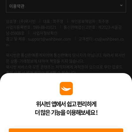
이용약관
상호명 : (주)위시빈
대표 : 최주영
개인정보책임자 : 최주영
사업자등록번호 : 599-88-01021
통신판매업신고번호 : 제2023-서울강
남-05908호
사업자정보확인
광고 및 제휴 :
support@wishbeen.com
고객센터 : cs@wishbeen.co
m
위시빈은 통신판매중개자이며 통신판매의 당사자가 아닙니다. 따라서 위시빈
은 상품·거래정보에 대하여 책임을 지지 않습니다.
위시빈 서비스의 모든 콘텐츠는 저작자에게 저작권이 있으므로 무단 업로드
혹은 사용 시 법적 책임이 발생할 수 있습니다.
Venture Enterprise
위시빈 앱에서 쉽고 편리하게
더 많은 기능을 이용해보세요 !