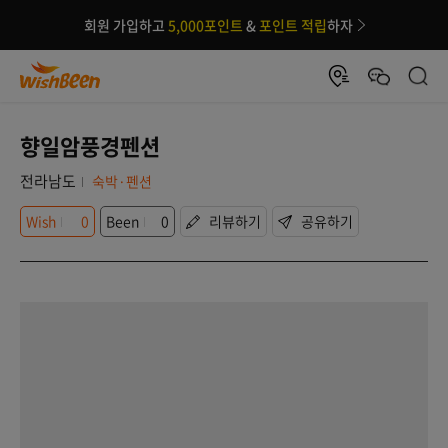
회원 가입하고
5,000포인트
&
포인트 적립
하자
향일암풍경펜션
전라남도
숙박·펜션
Wish
0
Been
0
리뷰하기
공유하기