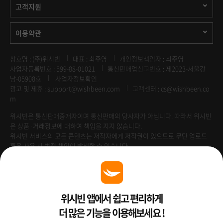
고객지원
이용약관
상호명 : (주)위시빈
대표 : 최주영
개인정보책임자 : 최주영
사업자등록번호 : 599-88-01021
통신판매업신고번호 : 제2023-서울강
남-05908호
사업자정보확인
광고 및 제휴 :
support@wishbeen.com
고객센터 : cs@wishbeen.co
m
위시빈은 통신판매중개자이며 통신판매의 당사자가 아닙니다. 따라서 위시빈
은 상품·거래정보에 대하여 책임을 지지 않습니다.
위시빈 서비스의 모든 콘텐츠는 저작자에게 저작권이 있으므로 무단 업로드
혹은 사용 시 법적 책임이 발생할 수 있습니다.
Venture Enterprise
위시빈 앱에서 쉽고 편리하게
더 많은 기능을 이용해보세요 !