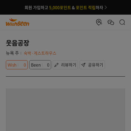
회원 가입하고
5,000포인트
&
포인트 적립
하자
웃음공장
뉴욕 주
숙박·게스트하우스
Wish
0
Been
0
리뷰하기
공유하기