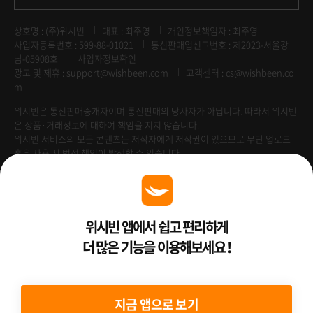
상호명 : (주)위시빈
대표 : 최주영
개인정보책임자 : 최주영
사업자등록번호 : 599-88-01021
통신판매업신고번호 : 제2023-서울강
남-05908호
사업자정보확인
광고 및 제휴 :
support@wishbeen.com
고객센터 : cs@wishbeen.co
m
위시빈은 통신판매중개자이며 통신판매의 당사자가 아닙니다. 따라서 위시빈
은 상품·거래정보에 대하여 책임을 지지 않습니다.
위시빈 서비스의 모든 콘텐츠는 저작자에게 저작권이 있으므로 무단 업로드
혹은 사용 시 법적 책임이 발생할 수 있습니다.
Venture Enterprise
위시빈 앱에서 쉽고 편리하게
더 많은 기능을 이용해보세요 !
2022 ⓒ Better Than WishBeen.
지금 앱으로 보기