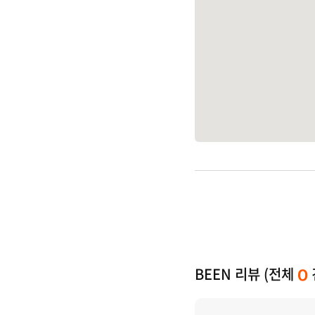
BEEN 리뷰 (전체
0